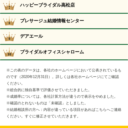
ハッピーブライダル高松店
＞＞ 香川県仲人協会
公式ホームページはこちら
プレサージュ結婚情報センター
＞＞ 香川結婚サポートセンター
【入会時(税込)】
公式ホームページはこちら
デアエール
55,000円
＞＞ 株式会社オーネット高松支店
<入会金 22,000円 + 登録料 33,000円>
【入会時(税込)】
公式ホームページはこちら
ブライダルオフィスシャローム
88,000円
【月会費(税込)】
＞＞ 株式会社ウェブ高松支店
<入会金 22,000円 + 登録料 66,000円>
【入会時(税込)】
6,600円
公式ホームページはこちら
プレミアムプラン
(初回活動月の月会費は無料)
【月会費(税込)】
※この表のデータは、各社のホームページにおいて公表されているも
＞＞ 株式会社ツヴァイ高松
116,600円
【入会時(税込)】
のです（2020年12月31日）。詳しくは各社ホームページにてご確認
11,000円
【お見合い料(税込)】
公式ホームページはこちら
<入会金33,000円 + 活動初期費用83,600円>
ください。
エクセルコース（男性）
(初回活動月の月会費は無料)
男性 8,800円
＞＞ サンマリエ高松店
※総合的に独自基準で評価させていただきました。
550,000円
【入会時(税込)】
【月会費(税込)】
女性 0円
【お見合い料(税込)】
公式ホームページはこちら
※成婚率については、各社計算方法が違うので表示をやめました。
<登録事務手数料33,000円 + カウンセリング費用148,500円 + お見合
ご紹介コース
16,500円
男性 8,800円
＞＞ ハッピーブライダル高松店
※確認のとれないものは「未確認」としました。
【成婚料(税込)】
い斡旋料368,500円>
107,800円
【入会時(税込)】
女性 8,800円
※結婚相談所の方へ：内容が違っている項目があれば
こちらへ
ご連絡
【お見合い料(税込)】
公式ホームページはこちら
プリンセスコース（女性）
220,000円
ご紹介+自由検索コース
スタンダード
ください。すぐに修正させていただきます。
0円（毎月6名）
＞＞ プレサージュ結婚情報センター
0円
【成婚料(税込)】
107,800円
187,000円
【紹介方法】
【入会時(税込)】
<登録事務手数料0円 + カウンセリング費用0円 + お見合い斡旋料0円>
公式ホームページはこちら
※コースにより異なる
220,000円